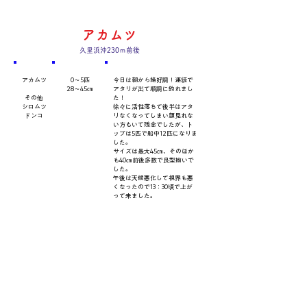
アカムツ
久里浜沖230ｍ前後
​魚種
数量・​サイズ
​コメント
アカムツ
0～5匹
今日は朝から絶好調！連続で
28～45㎝
アタリが出て順調に釣れまし
その他
た！
シロムツ
徐々に活性落ちて後半はアタ
ドンコ
リなくなってしまい顔見れな
い方もいて残念でしたが、ト
ップは5匹で船中12匹になりま
した。
サイズは最大45㎝、そのほか
も40㎝前後多数で良型揃いで
した。
午後は天候悪化して視界も悪
くなったので13：30頃で上が
って来ました。