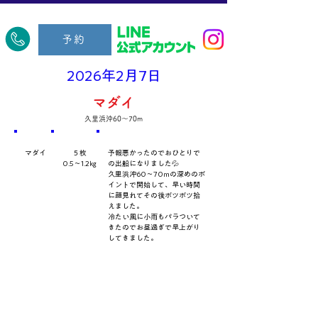
​久里浜五郎丸
予約
2026年2月7日
マダイ
久里浜沖60～70m
​魚種
数量・​サイズ
​コメント
マダイ
５枚
予報悪かったのでおひとりで
0.5～1.2㎏
の出船になりました💦
久里浜沖60～70mの深めのポ
イントで開始して、早い時間
に顔見れてその後ポツポツ拾
えました。
冷たい風に小雨もパラついて
きたのでお昼過ぎで早上がり
してきました。