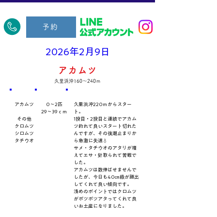
​久里浜五郎丸
予約
2026年2月9日
アカムツ
久里浜沖160～240ｍ
​魚種
数量・​サイズ
​コメント
アカムツ
0～2匹
久里浜沖220ｍからスター
29～39ｃｍ
ト。
その他
1投目・2投目と連続でアカム
クロムツ
ツ釣れて良いスタート切れた
シロムツ
んですが、その後潮止まりか
タチウオ
ら急激に失速💧
サメ・タチウオのアタリが増
えてエサ・針取られて苦戦で
した。
アカムツは数伸ばせませんで
したが、今日も40㎝級が顔出
してくれて良い傾向です。
浅めのポイントではクロムツ
がポツポツアタってくれて良
いお土産になりました。