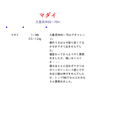
マダイ
久里浜沖60～70m
​魚種
数量・​サイズ
​コメント
マダイ
1～3枚
久里浜沖60～70mでチャレン
0.5～1.2㎏
ジ。
朝のうちはエサ取り多くてな
かなかアタリ出ませんでし
た。
潮変わってからようやく顔見
れましたが、喰いはイマイ
チ・・・
潮もほとんど流れずアタリは
ポツンポツンという感じでそ
れほど数は伸びませんでした
が、トップ3枚でなんとかみな
さん顔見れました。