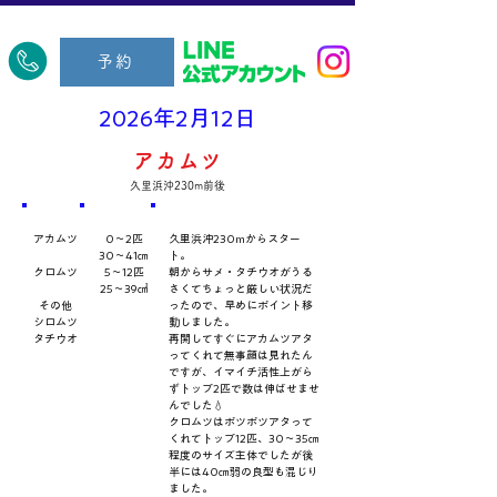
​久里浜五郎丸
予約
2026年2月12日
アカムツ
久里浜沖230m前後
​魚種
数量・​サイズ
​コメント
アカムツ
0～2匹
久里浜沖230mからスター
30～41㎝
ト。
クロムツ
5～12匹
朝からサメ・タチウオがうる
25～39㎠
さくてちょっと厳しい状況だ
その他
ったので、早めにポイント移
シロムツ
動しました。
タチウオ
再開してすぐにアカムツアタ
ってくれて無事顔は見れたん
ですが、イマイチ活性上がら
ずトップ2匹で数は伸ばせませ
んでした💧
クロムツはポツポツアタって
くれてトップ12匹、30～35㎝
程度のサイズ主体でしたが後
半には40㎝弱の良型も混じり
ました。