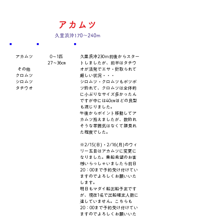
アカムツ
久里浜沖170～240m
​魚種
数量・​サイズ
​コメント
アカムツ
0～1匹
久里浜沖230m前後からスター
27～36㎝
トしましたが、前半はタチウ
その他
オが活発でエサ・針取られて
クロムツ
厳しい状況・・・
シロムツ
シロムツ・クロムツもポツポ
タチウオ
ツ釣れて、クロムツは全体的
に小ぶりなサイズ多かったん
ですが中には40㎝ほどの良型
も混じりました。
午後からポイント移動してア
カムツ拾えましたが、数釣れ
そうな雰囲気はなくて顔見れ
た程度でした。
※2/15(日)・2/16(月)のウィ
リー五目はアカムツに変更に
なりました。乗船希望のお客
様いらっしゃいましたら前日
20：00まで予約受け付けてい
ますのでよろしくお願いいた
します。
明日もマダイ船出船予定です
が、現在1名で出船確定人数に
達していません。こちらも
20：00まで予約受け付けてい
ますのでよろしくお願いいた