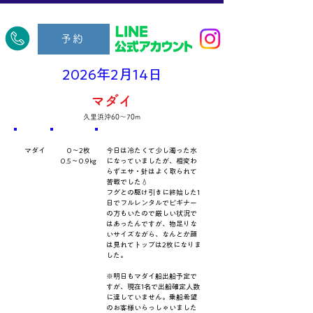
​久里浜五郎丸
予約
2026年2月14日
マダイ
久里浜沖60～70m
​魚種
数量・​サイズ
​コメント
マダイ
0～2枚
今日は冷たくて少し濁った水
0.5～0.9㎏
になっていましたが、相変わ
らずエサ・針はよく取られて
苦戦でした💧
フグとの駆け引きに終始した1
日でフルレンタルでビギナー
の方もいたので厳しい状況で
はあったんですが、物足りな
いサイズながら、なんとか顔
は見れてトップは2枚になりま
した。
※明日もマダイ船出船予定で
すが、現在1名で出船確定人数
に達していません。乗船希望
のお客様いらっしゃいました