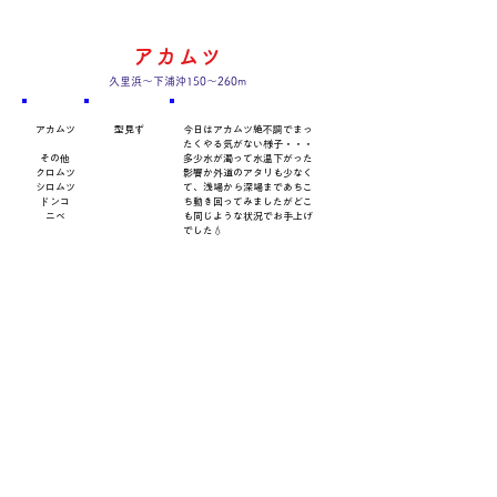
アカムツ
久里浜～下浦沖150～260m
​魚種
数量・​サイズ
​コメント
アカムツ
型見ず
今日はアカムツ絶不調でまっ
たくやる気がない様子・・・
その他
多少水が濁って水温下がった
クロムツ
影響か外道のアタリも少なく
シロムツ
て、浅場から深場まであちこ
ドンコ
ち動き回ってみましたがどこ
ニベ
も同じような状況でお手上げ
でした💧