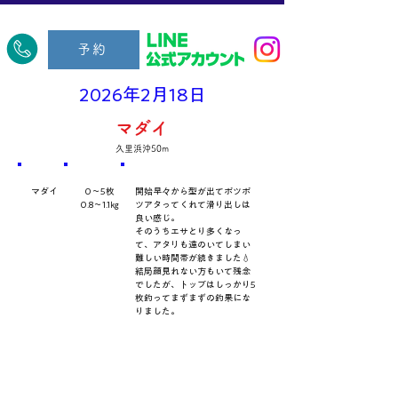
​久里浜五郎丸
予約
2026年2月18日
マダイ
久里浜沖50m
​魚種
数量・​サイズ
​コメント
マダイ
0～5枚
開始早々から型が出てポツポ
0.8～1.1㎏
ツアタってくれて滑り出しは
良い感じ。
そのうちエサとり多くなっ
て、アタリも遠のいてしまい
難しい時間帯が続きました💧
結局顔見れない方もいて残念
でしたが、トップはしっかり5
枚釣ってまずまずの釣果にな
りました。