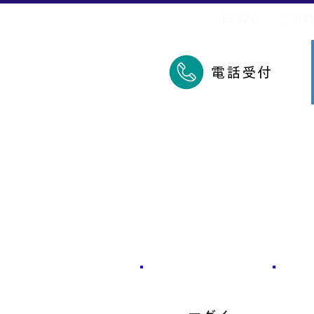
​久里浜五郎丸
HOME
ご予約
電話受付
​魚種