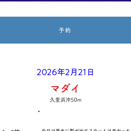
・お問合せ
釣果情報
釣り物・料金
仕掛図
店舗
予約
2026年2月21日
マダイ
久里浜沖50m
数量・​サイズ
​コメント