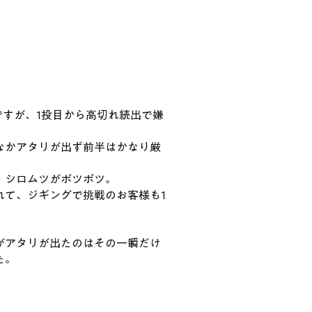
ですが、1投目から高切れ続出で嫌
なかアタリが出ず前半はかなり厳
・シロムツがポツポツ。
れて、ジギングで挑戦のお客様も1
がアタリが出たのはその一瞬だけ
た。