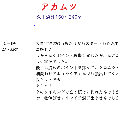
アカムツ
久里浜沖150～240m
​コメント
数量・​サイズ
0～1匹
久里浜沖220ｍあたりからスタートしたん
27～32㎝
な感じ💧
しかたなくポイント移動しましたが、なか
しい状況でした。
後半は浅めのポイントを探って、クロムツ
潮変わりでようやくアカムツも顔出してく
匹ゲットでき
ました！
そのタイミングで立て続けに釣れたんです
で、数伸ばせずイマイチ調子出ませんでし