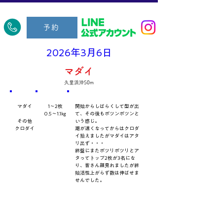
​久里浜五郎丸
予約
2026年3月6日
マダイ
久里浜沖50m
​魚種
数量・​サイズ
​コメント
マダイ
1～2枚
開始からしばらくして型が出
0.5～1.1㎏
て、その後もポツンポツンと
その他
いう感じ。
クロダイ
潮が速くなってからはクロダ
イ拾えましたがマダイはアタ
リ出ず・・・
終盤にまたポツリポツリとア
タってトップ2枚が3名にな
り、皆さん顔見れましたが終
始活性上がらず数は伸ばせま
せんでした。