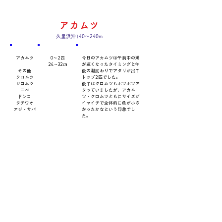
アカムツ
久里浜沖140～240m
​魚種
数量・​サイズ
​コメント
アカムツ
0～2匹
今日のアカムツは午前中の潮
24～32㎝
が速くなったタイミングと午
その他
後の潮変わりでアタリが出て
クロムツ
トップ2匹でした。
シロムツ
後半はクロムツもポツポツア
ニベ
タっていましたが、アカム
ドンコ
ツ・クロムツともにサイズが
タチウオ
イマイチで全体的に魚が小さ
アジ・サバ
かったかなという印象でし
た。