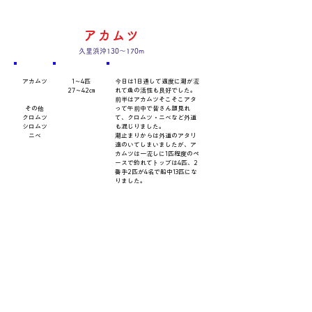
アカムツ
久里浜沖130～170m
​魚種
数量・​サイズ
​コメント
アカムツ
1～4匹
今日は1日通して適度に潮が流
27～42㎝
れて魚の活性も良好でした。
前半はアカムツそこそこアタ
その他
って午前中で皆さん顔見れ
クロムツ
て、クロムツ・ニベなど外道
シロムツ
も混じりました。
ニベ
潮止まりからは外道のアタリ
遠のいてしまいましたが、ア
カムツは一流しに1匹程度のペ
ースで釣れてトップは4匹、2
番手2匹が4名で船中13匹にな
りました。