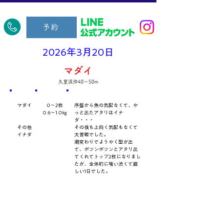
​久里浜五郎丸
予約
2026年3月20日
マダイ
久里浜沖40～50m
​魚種
数量・​サイズ
​コメント
マダイ
0～2枚
序盤から魚の気配なくて、や
0.6～1.0㎏
っと出たアタリはイナ
ダ・・・
その他
その後も上向く気配もなくて
イナダ
大苦戦でした。
潮変わりでようやく型が出
て、ポツンポツンとアタリ出
てくれてトップ2枚になりまし
たが、全体的に喰い渋くて厳
しい1日でした。