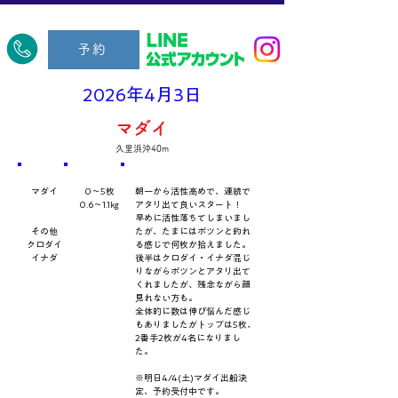
​久里浜五郎丸
予約
2026年4月3日
マダイ
久里浜沖40m
​魚種
数量・​サイズ
​コメント
マダイ
0～5枚
朝一から活性高めで、連続で
0.6～1.1㎏
アタリ出て良いスタート！
早めに活性落ちてしまいまし
その他
たが、たまにはポツンと釣れ
クロダイ
る感じで何枚か拾えました。
イナダ
後半はクロダイ・イナダ混じ
りながらポツンとアタリ出て
くれましたが、残念ながら顔
見れない方も。
全体的に数は伸び悩んだ感じ
もありましたがトップは5枚、
2番手2枚が4名になりまし
た。
※明日4/4(土)マダイ出船決
定、予約受付中です。