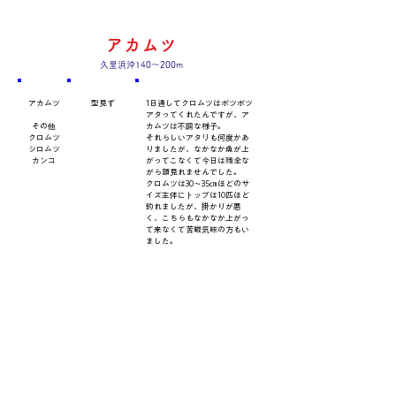
アカムツ
久里浜沖140～200m
​魚種
数量・​サイズ
​コメント
アカムツ
型見ず
1日通してクロムツはポツポツ
アタってくれたんですが、ア
その他
カムツは不調な様子。
クロムツ
それらしいアタリも何度かあ
シロムツ
りましたが、なかなか魚が上
カンコ
がってこなくて今日は残念な
がら顔見れませんでした。
クロムツは30～35㎝ほどのサ
イズ主体にトップは10匹ほど
釣れましたが、掛かりが悪
く、こちらもなかなか上がっ
て来なくて苦戦気味の方もい
ました。