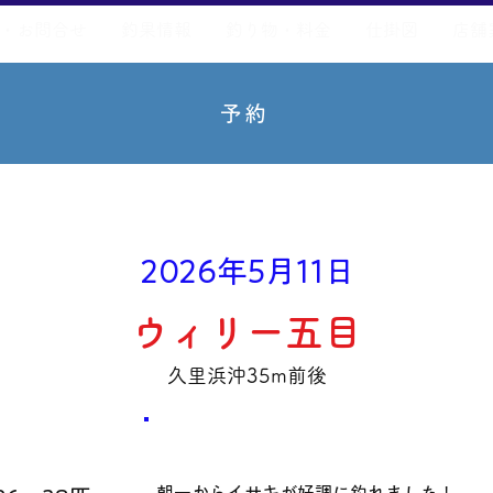
・お問合せ
釣果情報
釣り物・料金
仕掛図
店舗
予約
2026年5月11日
ウィリー五目
久里浜沖35m前後
数量・​サイズ
​コメント