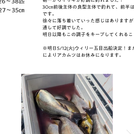
朝一からイサキが好調に釣れました！
26～38匹
30㎝前後主体の良型主体で釣れて、前半
27～35㎝
です。
徐々に落ち着いていった感じはありますが
通して好調でした。
明日以降もこの調子をキープしてくれるこ
※明日5/12(火)ウィリー五目出船決定！
によりアカムツはお休みになります。