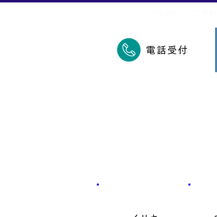
​久里浜五郎丸
HOME
ご予約
電話受付
​魚種