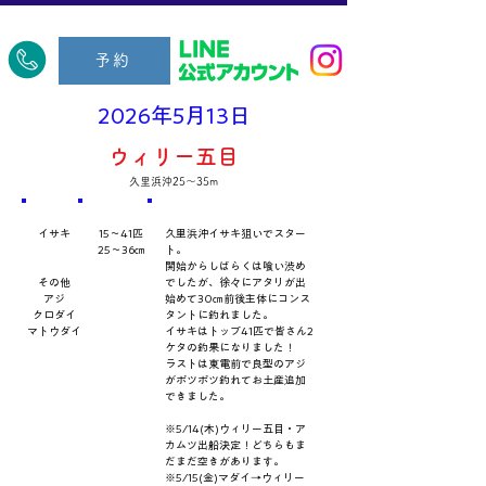
​久里浜五郎丸
予約
2026年5月13日
ウィリー五目
久里浜沖25～35m
​魚種
数量・​サイズ
​コメント
イサキ
15～41匹
久里浜沖イサキ狙いでスター
25～36㎝
ト。
開始からしばらくは喰い渋め
その他
でしたが、徐々にアタリが出
アジ
始めて30㎝前後主体にコンス
クロダイ
タントに釣れました。
マトウダイ
イサキはトップ41匹で皆さん2
ケタの釣果になりました！
ラストは東電前で良型のアジ
がポツポツ釣れてお土産追加
できました。
※5/14(木)ウィリー五目・ア
カムツ出船決定！どちらもま
だまだ空きがあります。
※5/15(金)マダイ→ウィリー