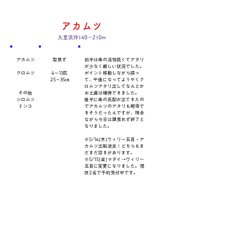
アカムツ
久里浜沖140～210m
​魚種
数量・​サイズ
​コメント
アカムツ
型見ず
前半は魚の活性低くてアタリ
が少なく厳しい状況でした。
クロムツ
4～13匹
ポイント移動しながら探っ
25～35㎝
て、午後になってようやくク
ロムツアタリ出してなんとか
その他
お土産は確保できました。
シロムツ
後半に魚の気配が出てきたの
ドンコ
でアカムツのアタリも期待で
きそうだったんですが、残念
ながら今日は顔見れず終了と
なりました。
※5/14(木)ウィリー五目・ア
カムツ出船決定！どちらもま
だまだ空きがあります。
※5/15(金)マダイ→ウィリー
五目に変更になりました。現
在2名で予約受付中です。