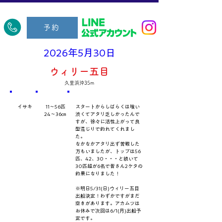
​久里浜五郎丸
予約
2026年5月30日
ウィリー五目
久里浜沖35m
​魚種
数量・​サイズ
​コメント
イサキ
11～56匹
スタートからしばらくは喰い
24～36㎝
渋くてアタリ乏しかったんで
すが、徐々に活性上がって良
型混じりで釣れてくれまし
た。
なかなかアタリ出ず苦戦した
方もいましたが、トップは56
匹、42、30・・・と続いて
30匹超が6名で皆さん2ケタの
釣果になりました！
※明日5/31(日)ウィリー五目
出船決定！わずかですがまだ
空きがあります。アカムツは
お休みで次回は6/1(月)出船予
定です。