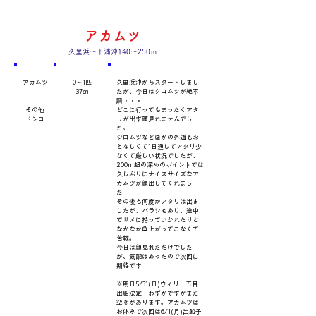
アカムツ
久里浜～下浦沖140～250ｍ
​魚種
数量・​サイズ
​コメント
アカムツ
0～1匹
久里浜沖からスタートしまし
37㎝
たが、今日はクロムツが絶不
調・・・
その他
どこに行ってもまったくアタ
ドンコ
リが出ず顔見れませんでし
た。
シロムツなどほかの外道もお
となしくて1日通してアタリ少
なくて厳しい状況でしたが、
200m超の深めのポイントでは
久しぶりにナイスサイズなア
カムツが顔出してくれまし
た！
その後も何度かアタリは出ま
したが、バラシもあり、途中
でサメに持っていかれたりと
なかなか魚上がってこなくて
苦戦。
今日は顔見れただけでした
が、気配はあったので次回に
期待です！
※明日5/31(日)ウィリー五目
出船決定！わずかですがまだ
空きがあります。アカムツは
お休みで次回は6/1(月)出船予