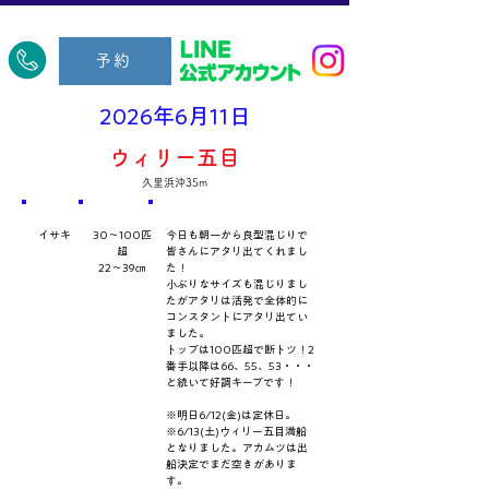
​久里浜五郎丸
予約
2026年6月11日
ウィリー五目
久里浜沖35m
​魚種
数量・​サイズ
​コメント
イサキ
30～100匹
今日も朝一から良型混じりで
超
皆さんにアタリ出てくれまし
22～39㎝
た！
小ぶりなサイズも混じりまし
たがアタリは活発で全体的に
コンスタントにアタリ出てい
ました。
トップは100匹超で断トツ！2
番手以降は66、55、53・・・
と続いて好調キープです！
※明日6/12(金)は定休日。
※6/13(土)ウィリー五目満船
となりました。アカムツは出
船決定でまだ空きがありま
す。