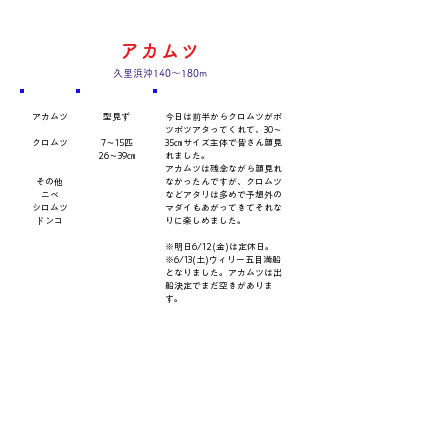
アカムツ
久里浜沖140～180m
​魚種
数量・​サイズ
​コメント
アカムツ
型見ず
今日は前半からクロムツがポ
ツポツアタってくれて、30～
クロムツ
7～15匹
35㎝サイズ主体で皆さん顔見
26～39㎝
れました。
アカムツは残念ながら顔見れ
その他
なかったんですが、クロムツ
ニベ
などアタリは多めで予想外の
シロムツ
マダイもあがってきてそれな
ドンコ
りに楽しめました。
※明日6/12(金)は定休日。
※6/13(土)ウィリー五目満船
となりました。アカムツは出
船決定でまだ空きがありま
す。