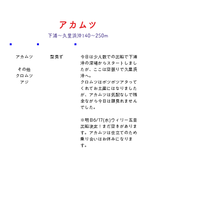
アカムツ
下浦～久里浜沖140～250m
​魚種
数量・​サイズ
​コメント
アカムツ
型見ず
今日は少人数での出船で下浦
沖の深場からスタートしまし
その他
たが、ここは空振りで久里浜
クロムツ
沖へ。
アジ
クロムツはポツポツアタって
くれてお土産にはなりました
が、アカムツは気配なしで残
念ながら今日は顔見れません
でした。
※明日6/17(水)ウィリー五目
出船決定！まだ空きがありま
す。アカムツは仕立てのため
乗り合いはお休みになりま
す。