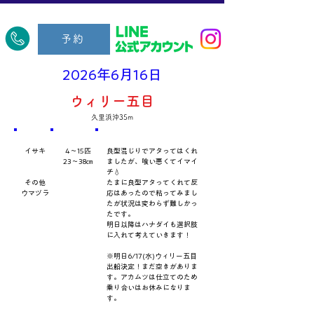
​久里浜五郎丸
予約
2026年6月16日
ウィリー五目
久里浜沖35m
​魚種
数量・​サイズ
​コメント
イサキ
4～15匹
良型混じりでアタってはくれ
23～38㎝
ましたが、喰い悪くてイマイ
チ💧
その他
たまに良型アタってくれて反
ウマヅラ
応はあったので粘ってみまし
たが状況は変わらず難しかっ
たです。
明日以降はハナダイも選択肢
に入れて考えていきます！
※明日6/17(水)ウィリー五目
出船決定！まだ空きがありま
す。アカムツは仕立てのため
乗り合いはお休みになりま
す。