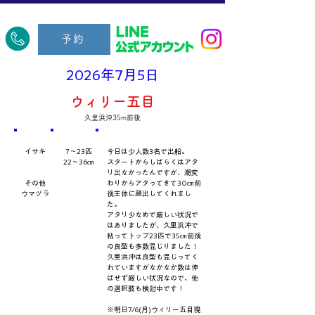
​久里浜五郎丸
予約
2026年7月5日
ウィリー五目
久里浜沖35m前後
​魚種
数量・​サイズ
​コメント
イサキ
7～23匹
今日は少人数3名で出船。
22～36㎝
スタートからしばらくはアタ
リ出なかったんですが、潮変
その他
わりからアタってきて30㎝前
ウマヅラ
後主体に顔出してくれまし
た。
アタリ少なめで厳しい状況で
はありましたが、久里浜沖で
粘ってトップ23匹で35㎝前後
の良型も多数混じりました！
久里浜沖は良型も混じってく
れていますがなかなか数は伸
ばせず厳しい状況なので、他
の選択肢も検討中です！
※明日7/6(月)ウィリー五目現