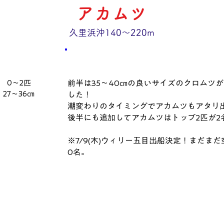
アカムツ
久里浜沖140～220m
​コメント
数量・​サイズ
0～2匹
前半は35～40㎝の良いサイズのクロムツ
27～36㎝
した！
潮変わりのタイミングでアカムツもアタリ
後半にも追加してアカムツはトップ2匹が2
※7/9(木)ウィリー五目出船決定！まだま
0名。