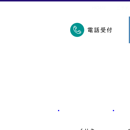
​久里浜五郎丸
HOME
ご予約
電話受付
​魚種