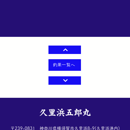
釣果一覧へ
​久里浜五郎丸
​〒239-0831 神奈川県横須賀市久里浜8-9(久里浜港内)