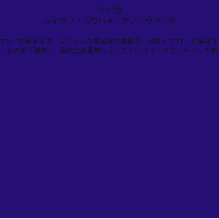
その他
カイワリ・カワハギ・アジ・ウマヅラ
で8：30過ぎまで、そこから久里浜沖の航路下へ移動して11：00過ぎ
、その後下浦沖へ…最後は東電前に戻ってというコースでシャクって来