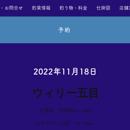
・お問合せ
釣果情報
釣り物・料金
仕掛図
店舗
予約
2022年11月18日
ウィリー五目
久里浜・下浦沖20～40m
イサキ13～22匹 24～38㎝