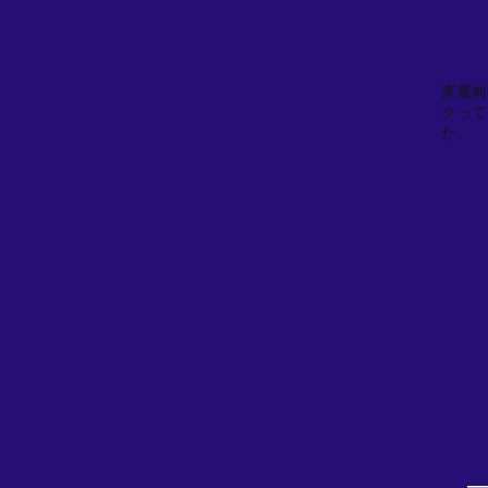
東電前
クって
た。