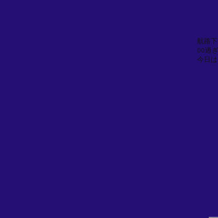
航路下
00過
今日は