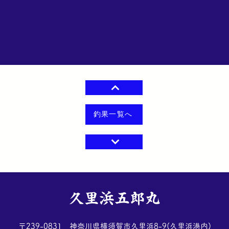
釣果一覧へ
​久里浜五郎丸
​〒239-0831 神奈川県横須賀市久里浜8-9(久里浜港内)