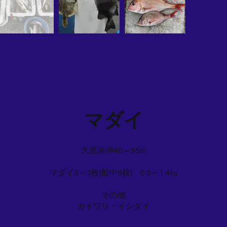
マダイ
久里浜沖40～55m
マダイ0～3枚(船中5枚) 0.5～1.4㎏
その他
カイワリ・イシダイ