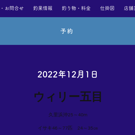
・お問合せ
釣果情報
釣り物・料金
仕掛図
店舗
予約
2022年12月1日
ウィリー五目
久里浜沖25～40m
イサキ46～77匹 24～35㎝