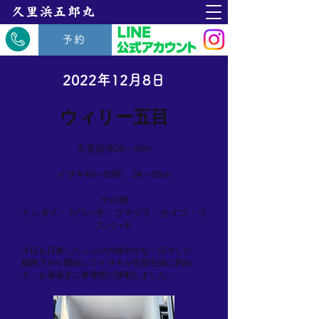
​久里浜五郎丸
予約
2022年12月8日
ウィリー五目
久里浜沖25～40m
イサキ40～93匹 24～36㎝
その他
イシダイ・カワハギ・ウマヅラ・セイゴ・ウ
スバハギ
今日も日差したっぷりの穏やかな一日でした。
航路下から開始してイサキが良型主体に釣れ
て、お昼過ぎに東電前に移動しました。