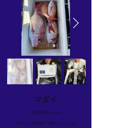
マダイ
久里浜沖46～52m
マダイ0～5枚(船中14枚) 0.4～1.6㎏