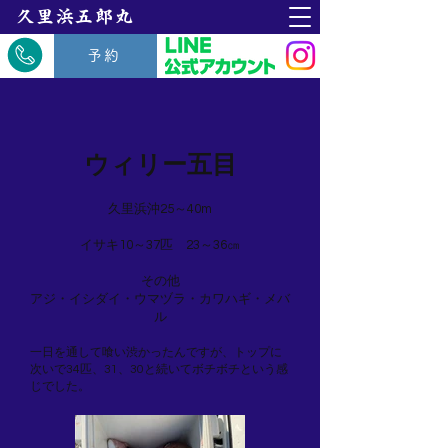
​久里浜五郎丸
予約
ウィリー五目
久里浜沖25～40m
イサキ10～37匹 23～36㎝
その他
アジ・イシダイ・ウマヅラ・カワハギ・メバ
ル
一日を通して喰い渋かったんですが、トップに
次いで34匹、31、30と続いてボチボチという感
じでした。