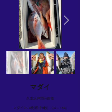
マダイ
久里浜沖55m前後
マダイ0～4枚(船中8枚) 0.4～1.5㎏