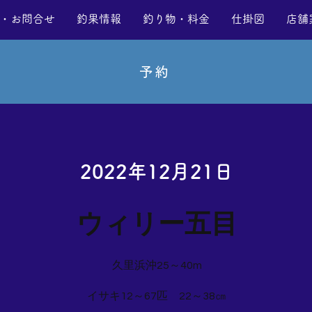
・お問合せ
釣果情報
釣り物・料金
仕掛図
店舗
予約
2022年12月21日
ウィリー五目
久里浜沖25～40m
イサキ12～67匹 22～38㎝