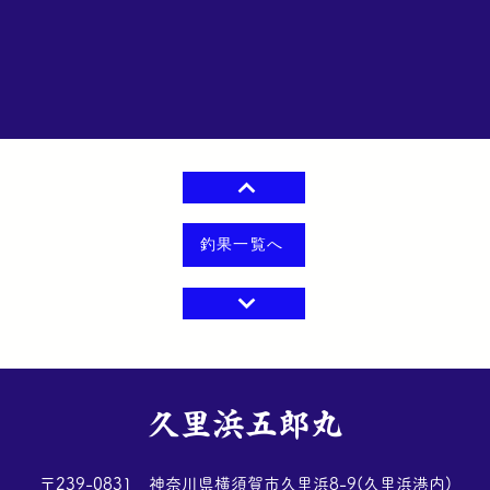
釣果一覧へ
​久里浜五郎丸
​〒239-0831 神奈川県横須賀市久里浜8-9(久里浜港内)