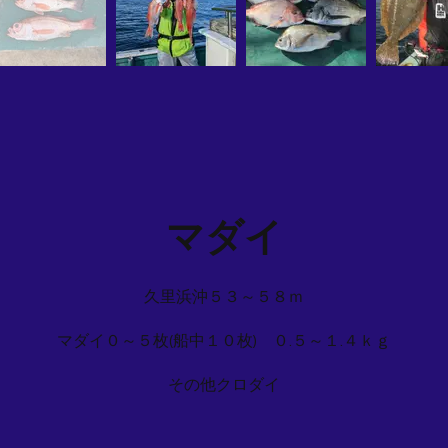
マダイ
久里浜沖５３～５８ｍ
マダイ０～５枚(船中１０枚) ０.５～１.４ｋｇ
その他クロダイ