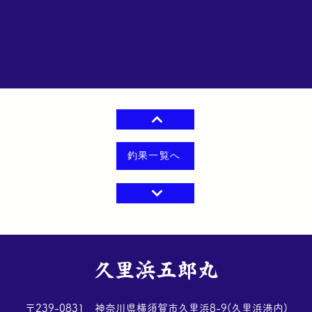
釣果一覧へ
​久里浜五郎丸
​〒239-0831 神奈川県横須賀市久里浜8-9(久里浜港内)