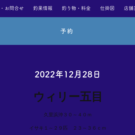
・お問合せ
釣果情報
釣り物・料金
仕掛図
店舗
予約
2022年12月28日
ウィリー五目
久里浜沖３０～４０ｍ
イサキ１～２９匹 ２３～３６ｃｍ