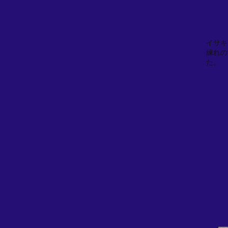
イサキ
練れの
た。