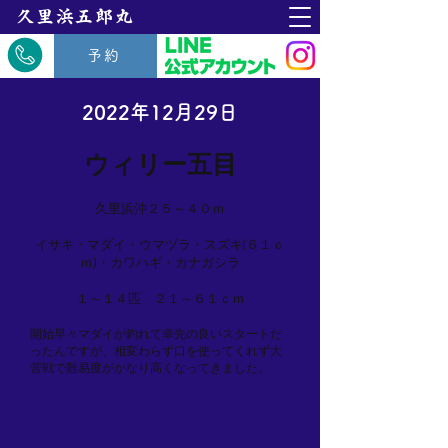
​久里浜五郎丸
予約
2022年12月29日
ウィリー五目
久里浜沖２５～４０ｍ
イサキ・マダイ・ウマヅラ・スズキ(６１ｃ
ｍ)・カワハギ・カナガシラ
１～１４匹 ２１～６１ｃｍ
開始早々マダイが釣れて幸先の良いスタートだ
ったんですが、相変わらず口を使ってくれず大
苦戦で難易度がかなり高くなってきました。