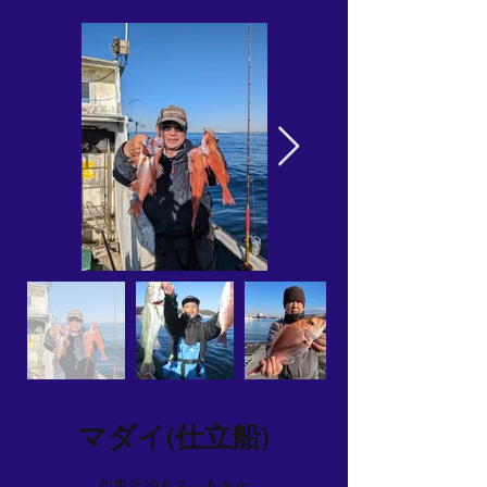
マダイ(仕立船)