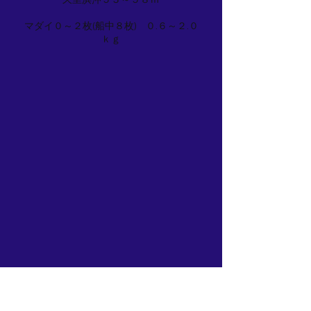
久里浜沖５３～５８ｍ
マダイ０～２枚(船中８枚) ０.６～２.０
ｋｇ