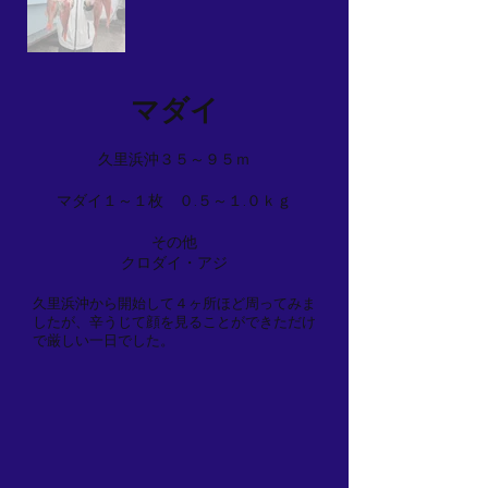
マダイ
久里浜沖３５～９５ｍ
マダイ１～１枚 ０.５～１.０ｋｇ
その他
クロダイ・アジ
久里浜沖から開始して４ヶ所ほど周ってみま
したが、辛うじて顔を見ることができただけ
で厳しい一日でした。