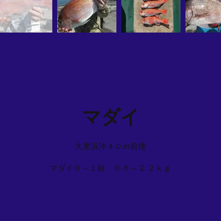
マダイ
久里浜沖４０ｍ前後
マダイ０～１枚 ０.６～２.２ｋｇ