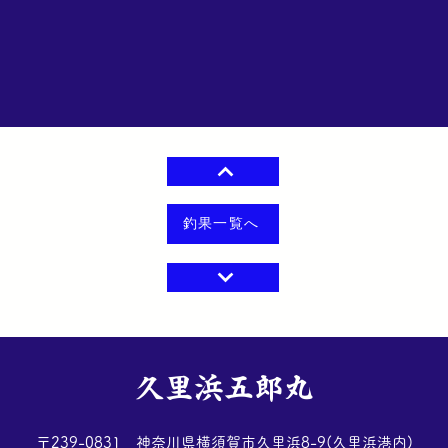
釣果一覧へ
​久里浜五郎丸
​〒239-0831 神奈川県横須賀市久里浜8-9(久里浜港内)