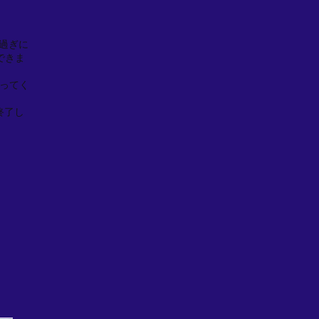
0過ぎに
できま
ってく
終了し