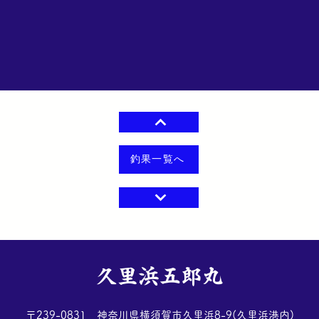
釣果一覧へ
​久里浜五郎丸
​〒239-0831 神奈川県横須賀市久里浜8-9(久里浜港内)