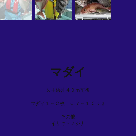
マダイ
久里浜沖４０ｍ前後
マダイ１～２枚 ０.７～１.２ｋｇ
その他
イサキ・メジナ