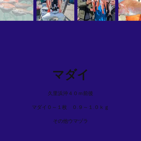
マダイ
久里浜沖４０ｍ前後
マダイ０～１枚 ０.９～１.０ｋｇ
その他ウマヅラ