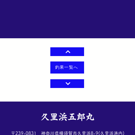
釣果一覧へ
​久里浜五郎丸
​〒239-0831 神奈川県横須賀市久里浜8-9(久里浜港内)