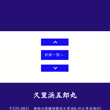
釣果一覧へ
​久里浜五郎丸
​〒239-0831 神奈川県横須賀市久里浜8-9(久里浜港内)