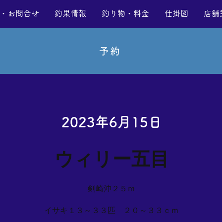
・お問合せ
釣果情報
釣り物・料金
仕掛図
店舗
予約
2023年6月15日
ウィリー五目
剣崎沖２５ｍ
イサキ１３～３３匹 ２０～３３ｃｍ