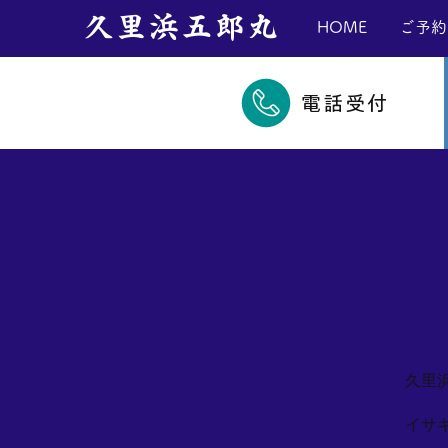
​久里浜五郎丸
HOME
ご予約
電話受付
久里
イサ