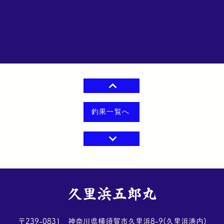
釣果一覧へ
​久里浜五郎丸
​〒239-0831 神奈川県横須賀市久里浜8-9(久里浜港内)