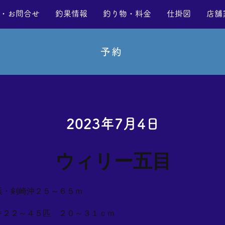
・お問合せ
釣果情報
釣り物・料金
仕掛図
店舗
予約
2023年7月4日
ウィリー五目
浜・剣崎沖２５～６５ｍ
キ２２～４５匹 ２０～３１ｃｍ