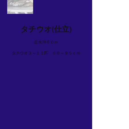
タチウオ(仕立)
走水沖６０ｍ
タチウオ３～１１匹 ６０～９５ｃｍ