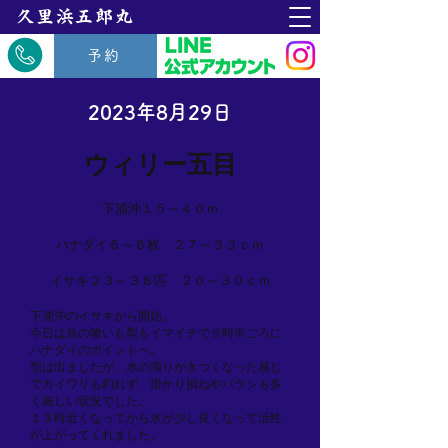
​久里浜五郎丸
予約
2023年8月29日
ウィリー五目
下浦沖１５～４０ｍ
ハナダイ６～６枚 ２７～３３ｃｍ
イサキ２３～３８匹 ２０～３０ｃｍ
下浦沖のイサキから開始。
今日は魚の喰いも型もイマイチで９時半ごろに
ハナダイのポイントへ。
型は出ましたが、水の濁りがきつくなった感じ
でカイワリも釣れず、掛かり損ねやバラシも多
く厳しい状況でした。
１３時近くなってから水が少し良くなって活性
が上がってくれました。