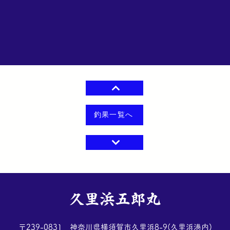
釣果一覧へ
​久里浜五郎丸
​〒239-0831 神奈川県横須賀市久里浜8-9(久里浜港内)