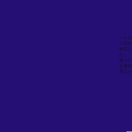
ハナダ
１投目
昨日よ
た。
徐々に
お昼頃
早上が