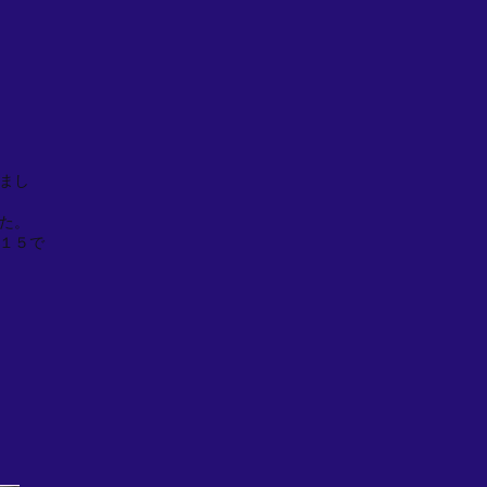
まし
た。
１５で