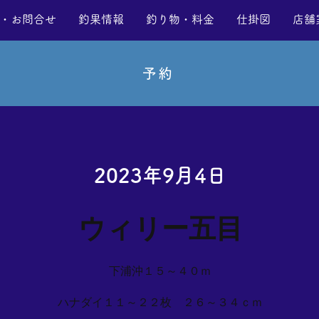
・お問合せ
釣果情報
釣り物・料金
仕掛図
店舗
予約
2023年9月4日
ウィリー五目
下浦沖１５～４０ｍ
ハナダイ１１～２２枚 ２６～３４ｃｍ