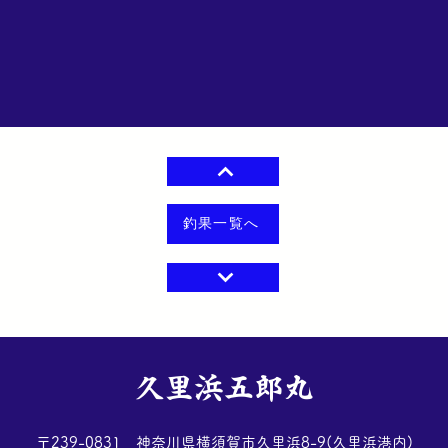
釣果一覧へ
​久里浜五郎丸
​〒239-0831 神奈川県横須賀市久里浜8-9(久里浜港内)