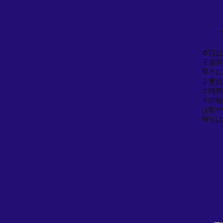
本日は
下浦沖
早々に
２隻目
１時間
その後
は船中
帰りは