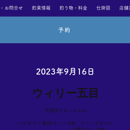
・お問合せ
釣果情報
釣り物・料金
仕掛図
店舗
予約
2023年9月16日
ウィリー五目
下浦沖１５～４０ｍ
ハナダイ(１隻目)３～１３枚 ２７～３８ｃｍ
(２隻目)０～５枚