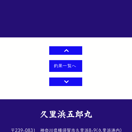
釣果一覧へ
​久里浜五郎丸
​〒239-0831 神奈川県横須賀市久里浜8-9(久里浜港内)