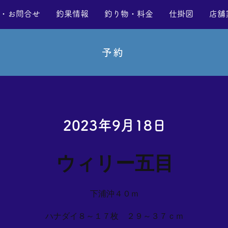
・お問合せ
釣果情報
釣り物・料金
仕掛図
店舗
予約
2023年9月18日
ウィリー五目
下浦沖４０ｍ
ハナダイ８～１７枚 ２９～３７ｃｍ