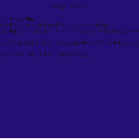
その他 カイワリ
ハナダイから開始。
１投目からアタって好調の気配でしたが、バラシも続出。
０の時点でトップは６枚でしたが、アタリはあっても顔が見れない方が
くして０枚は消えましたが、徐々に活性が落ちてアタリは単発になって
。
イはトップ１７枚、２番手１２枚が２名でした。