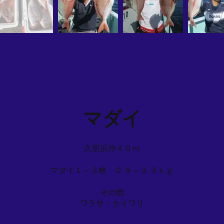
マダイ
久里浜沖４０ｍ
マダイ１～３枚 ０.９～３.３ｋｇ
その他
ワラサ・カイワリ