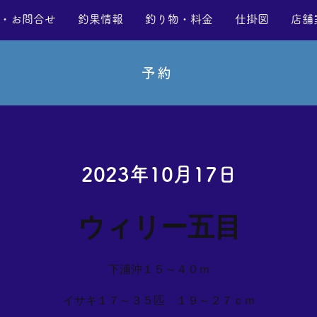
・お問合せ
釣果情報
釣り物・料金
仕掛図
店舗
予約
2023年10月17日
ウィリー五目
下浦沖１５～４０ｍ
イサキ１７～３５匹 １９～２７ｃｍ