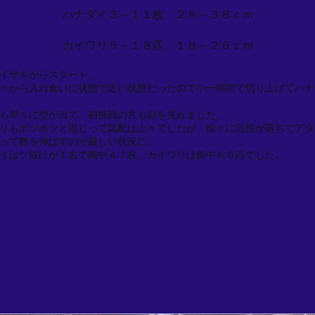
ハナダイ３～１１枚 ２８～３８ｃｍ
カイワリ５～１８匹 １８～２６ｃｍ
イサキからスタート。
々から入れ食いに状態で近い状態だったので小一時間で切り上げてハナ
も早々に型が出て、初挑戦の方も顔を見れました。
リもポツポツと混じって気配は上々でしたが、徐々に活性が落ちてアタ
って数を伸ばすのが厳しい状況に。
イはツ抜けが１名で船中４７枚、カイワリは船中６０匹でした。