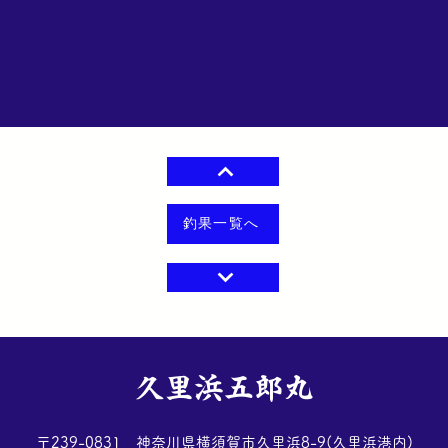
釣果一覧へ
​久里浜五郎丸
​〒239-0831 神奈川県横須賀市久里浜8-9(久里浜港内)