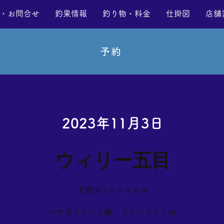
・お問合せ
釣果情報
釣り物・料金
仕掛図
店舗
予約
2023年11月3日
ウィリー五目
下浦沖３５～４５ｍ
ハナダイ０～２枚 ３２～３７ｃｍ