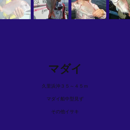
マダイ
久里浜沖３５～４５ｍ
マダイ船中型見ず
その他イサキ