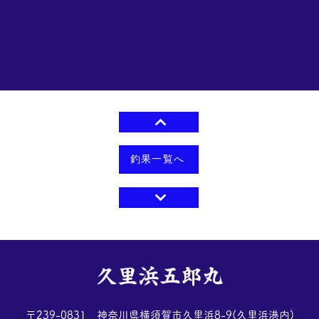
釣果一覧へ
​久里浜五郎丸
​〒239-0831 神奈川県横須賀市久里浜8-9(久里浜港内)