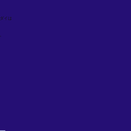
ダイは
。