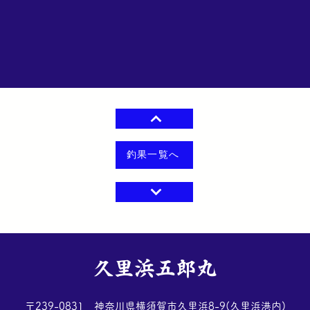
釣果一覧へ
​久里浜五郎丸
​〒239-0831 神奈川県横須賀市久里浜8-9(久里浜港内)