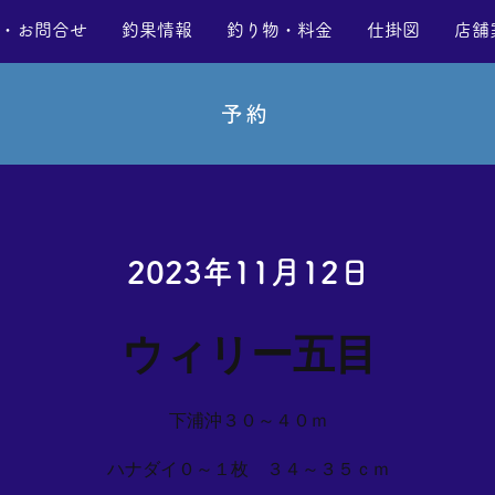
・お問合せ
釣果情報
釣り物・料金
仕掛図
店舗
予約
2023年11月12日
ウィリー五目
下浦沖３０～４０ｍ
ハナダイ０～１枚 ３４～３５ｃｍ