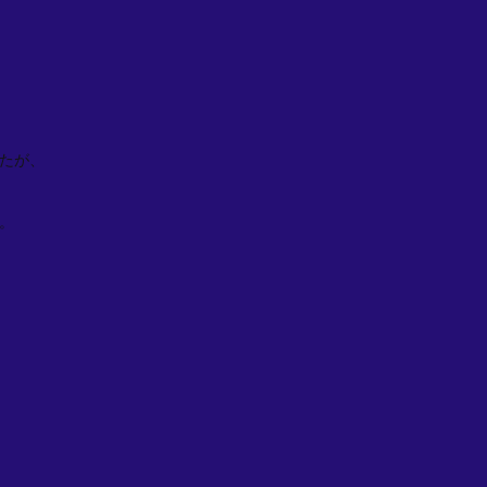
たが、
。