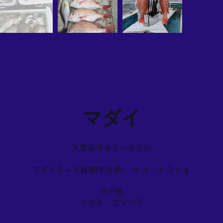
マダイ
久里浜沖３５～５０ｍ
マダイ０～３枚(船中８枚) ０.４～１.２ｋｇ
その他
イサキ・ウマヅラ