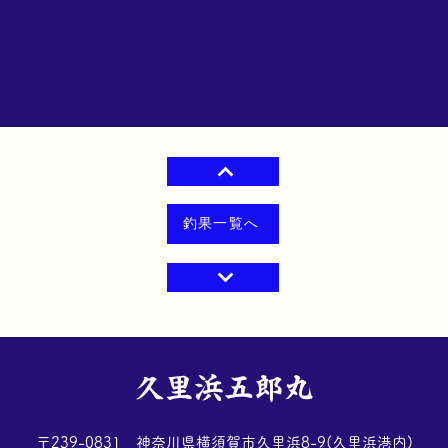
釣果一覧へ
​久里浜五郎丸
​〒239-0831 神奈川県横須賀市久里浜8-9(久里浜港内)