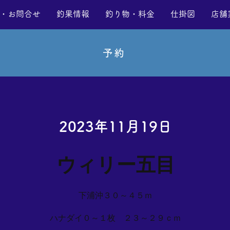
・お問合せ
釣果情報
釣り物・料金
仕掛図
店舗
予約
2023年11月19日
ウィリー五目
下浦沖３０～４５ｍ
ハナダイ０～１枚 ２３～２９ｃｍ