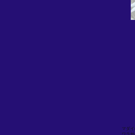
マダイ
ワラサ