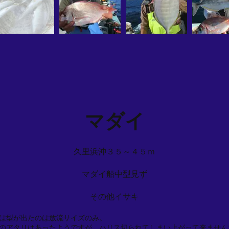
マダイ
久里浜沖３５～４５ｍ
マダイ船中型見ず
その他イサキ
は型が出たのは放流サイズのみ。
のアタリはあったようですが、ハリス切られてしまい上がって来ません