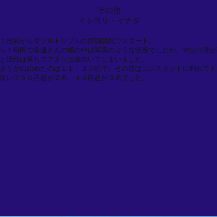
その他
イトヨリ・イナダ
１投目からダブルトリプルの好調気配でスタート。
ら１時間で常連さんの桶の中は写真のような状況でしたが、やはり潮が
と活性は落ちてアタリは遠のいてしまいました。
タリが出始めたのは１１：３０頃で、その後はコンスタントに釣れてト
次いで５０匹超が２名、４０匹超が３名でした。