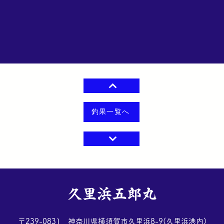
釣果一覧へ
​久里浜五郎丸
​〒239-0831 神奈川県横須賀市久里浜8-9(久里浜港内)