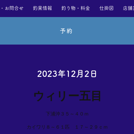
・お問合せ
釣果情報
釣り物・料金
仕掛図
店舗
予約
2023年12月2日
ウィリー五目
下浦沖３５～４０ｍ
カイワリ８～６１匹 １７～２９ｃｍ