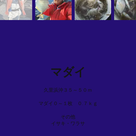
マダイ
久里浜沖３５～５０ｍ
マダイ０～１枚 ０.７ｋｇ
その他
イサキ・ワラサ