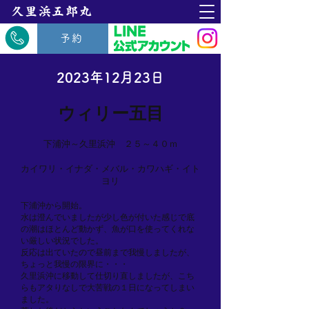
​久里浜五郎丸
予約
2023年12月23日
ウィリー五目
下浦沖～久里浜沖 ２５～４０ｍ
カイワリ・イナダ・メバル・カワハギ・イト
ヨリ
下浦沖から開始。
水は澄んでいましたが少し色が付いた感じで底
の潮はほとんど動かず、魚が口を使ってくれな
い厳しい状況でした。
反応は出ていたので昼前まで我慢しましたが、
ちょっと我慢の限界に・・・
久里浜沖に移動して仕切り直しましたが、こち
らもアタりなしで大苦戦の１日になってしまい
ました。