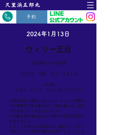
​久里浜五郎丸
予約
2024年1月13日
ウィリー五目
久里浜沖３５ｍ前後
イサキ０～９匹 ２２～３２ｃｍ
その他
マダイ・ヒラメ・カワハギ・ウマヅラ
久里浜沖から開始しましたが、ちょうど潮変わ
りの時間帯で魚が動き回って落ち着かない感じ
で口を使ってくれませんでした。
その後も底の潮がほとんど動かず状況は変わり
ませんでした。
１１：３０頃からは反応が出っ放しでしたが、
活性が上がらず絶不調のまま終了となってしま