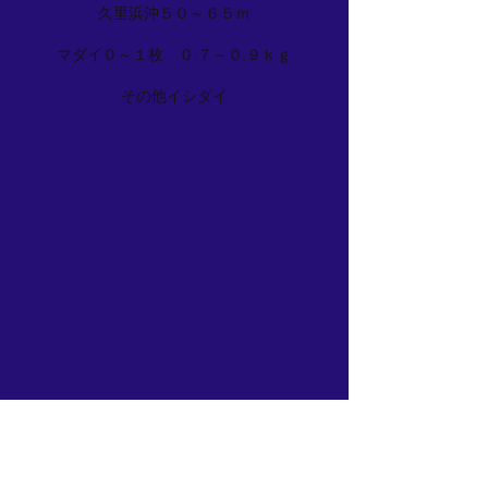
久里浜沖５０～６５ｍ
マダイ０～１枚 ０.７～０.９ｋｇ
その他イシダイ