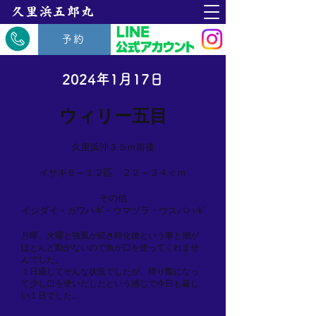
​久里浜五郎丸
予約
2024年1月17日
ウィリー五目
久里浜沖３５ｍ前後
イサキ６～１２匹 ２２～３４ｃｍ
その他
イシダイ・カワハギ・ウマヅラ・ウスバハギ
月曜、火曜と強風が続き時化後という事と潮が
ほとんど動かないので魚が口を使ってくれませ
んでした。
１日通してそんな状況でしたが、帰り際になっ
て少し口を使いだしたという感じで今日も厳し
い１日でした。