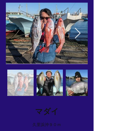
マダイ
久里浜沖９０ｍ