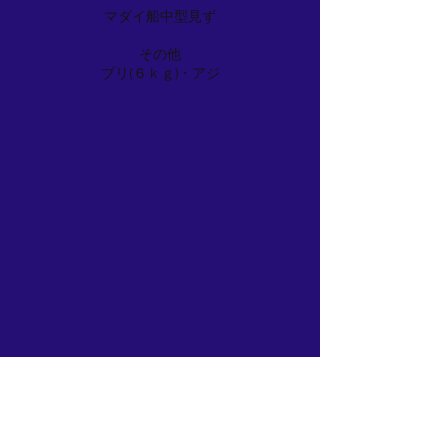
マダイ船中型見ず
その他
ブリ(６ｋｇ)・アジ