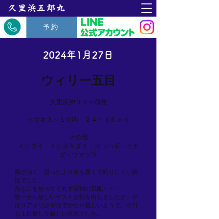
​久里浜五郎丸
予約
2024年1月27日
ウィリー五目
久里浜沖３５ｍ前後
イサキ３～１０匹 ２４～３６ｃｍ
その他
イシダイ・イシガキダイ・カワハギ・イナ
ダ・ウマヅラ
風が強く、思ったより海も悪くて釣りにくい状
況でした。
魚も口を使ってくれず苦戦の気配・・・
朝一から珍しいゲストが顔を出しましたが、や
はりアタリは単発でかなり難しいようで、今日
も１日通して厳しい状況でした。