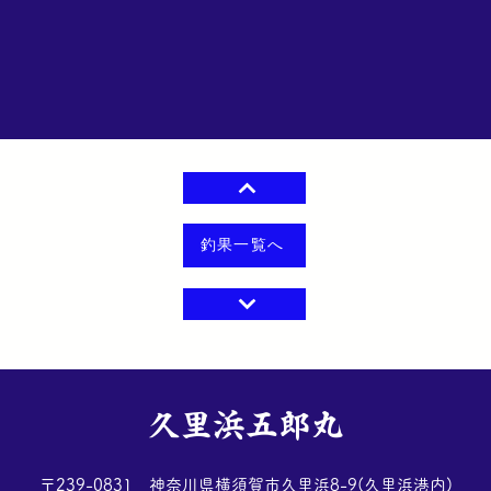
釣果一覧へ
​久里浜五郎丸
​〒239-0831 神奈川県横須賀市久里浜8-9(久里浜港内)