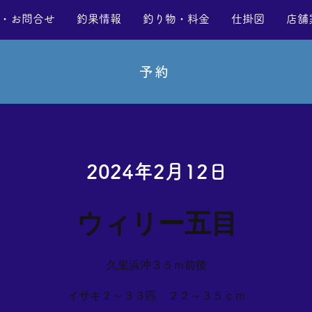
・お問合せ
釣果情報
釣り物・料金
仕掛図
店舗
予約
2024年2月12日
ウィリー五目
久里浜沖３５ｍ前後
イサキ２～３３匹 ２２～３５ｃｍ