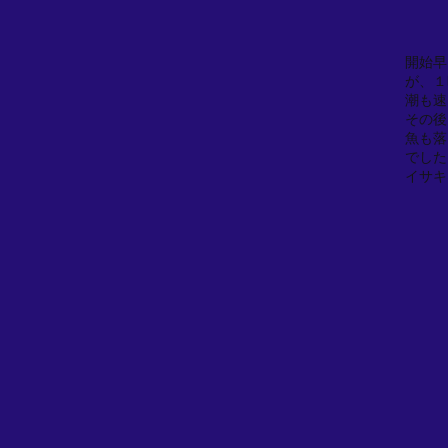
開始早
が、１
潮も速
その後
魚も落
でした
イサキ