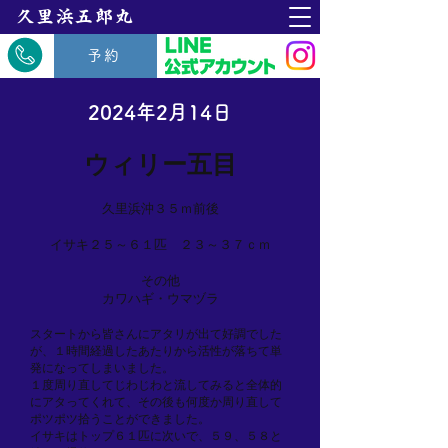
​久里浜五郎丸
予約
2024年2月14日
ウィリー五目
久里浜沖３５ｍ前後
イサキ２５～６１匹 ２３～３７ｃｍ
その他
カワハギ・ウマヅラ
スタートから皆さんにアタリが出て好調でした
が、１時間経過したあたりから活性が落ちて単
発になってしまいました。
１度周り直してじわじわと流してみると全体的
にアタってくれて、その後も何度か周り直して
ポツポツ拾うことができました。
イサキはトップ６１匹に次いで、５９、５８と