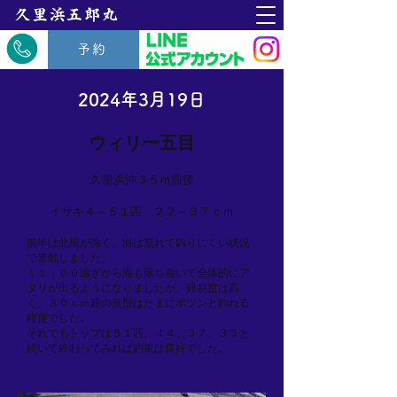
​久里浜五郎丸
予約
2024年3月19日
ウィリー五目
久里浜沖３５ｍ前後
イサキ４～５１匹 ２２～３７ｃｍ
前半は北風が強く、海は荒れて釣りにくい状況
で苦戦しました。
１１：００過ぎから海も落ち着いて全体的にア
タリが出るようになりましたが、難易度は高
く、３０ｃｍ超の良型はたまにポツンと釣れる
程度でした。
それでもトップは５１匹、４４、３７、３３と
続いて終わってみれば釣果は良好でした。