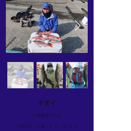
マダイ
久里浜沖４０ｍ
マダイ０～１枚 ０.５～０.7ｋｇ