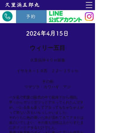
​久里浜五郎丸
予約
2024年4月15日
ウィリー五目
久里浜沖４０ｍ前後
イサキ８～１９匹 ２２～３５ｃｍ
その他
ウマヅラ・カワハギ・アジ
ベタ凪で初夏の陽気の中で航路下から開始。
早々からポツリポツリとアタってくれたんです
が、バレる魚も多くてアタってもなかなか上が
って来ない方もいらっしゃいました。
そのうちに色の着いた水が流れてきてアタリは
遠のいてしまい、その後も活性は上がらずたま
にポツンとアタるだけでした。
最後は東電前のポイントに寄ってアジを何匹か