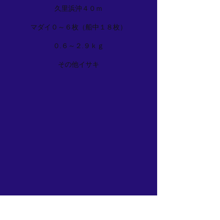
久里浜沖４０ｍ
マダイ０～６枚（船中１８枚）
０.６～２.９ｋｇ
その他イサキ