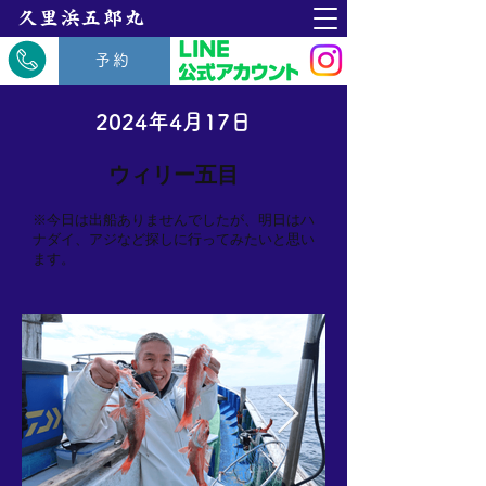
​久里浜五郎丸
予約
2024年4月17日
ウィリー五目
※今日は出船ありませんでしたが、明日はハ
ナダイ、アジなど探しに行ってみたいと思い
ます。