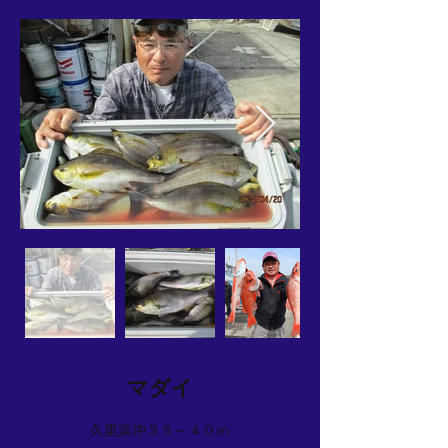
マダイ
久里浜沖３５～４０ｍ