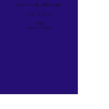
マダイ２～５枚（船中１４枚）
０.６～１.３ｋｇ
その他
イサキ・クロダイ