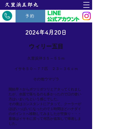
​久里浜五郎丸
予約
2024年4月20日
ウィリー五目
久里浜沖３５～５５ｍ
イサキ５０～７７匹 ２３～３６ｃｍ
その他ウマヅラ
開始早々からポツリポツリとアタってくれまし
たが、水面で落ちるのも多かったので口の使い
方はいまいちという感じでした。
その後はコンスタントにアタって、クーラーが
ほぼいっぱいになったので１時間ほどハナダイ
のポイントへ移動してみましたが空振り・・・
最後はイサキに戻って何匹か追加して帰港しま
した。