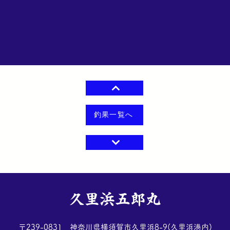
釣果一覧へ
​久里浜五郎丸
​〒239-0831 神奈川県横須賀市久里浜8-9(久里浜港内)