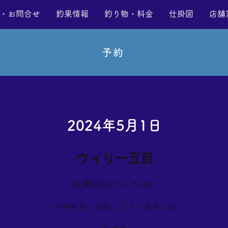
・お問合せ
釣果情報
釣り物・料金
仕掛図
店舗
予約
2024年5月1日
ウィリー五目
久里浜沖２０～５０ｍ
イサキ０～５匹 ２７～３４ｃｍ